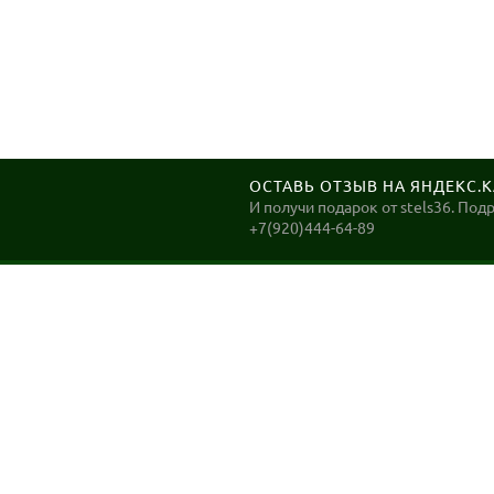
ОСТАВЬ ОТЗЫВ НА ЯНДЕКС.
И получи подарок от stels36. Под
+7(920)444-64-89
STELS36
Велосипеды в Воронеже. ДОСТАВКА до Вашего дома
в Воронеже в день заказа!
2026, Stels36. Интернет магазин велотехники