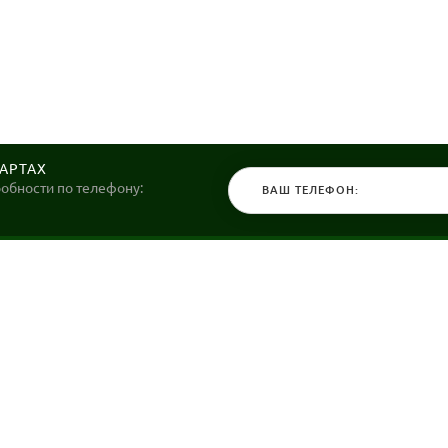
КАРТАХ
робности по телефону:
КАТАЛОГ
НАШИ МАГ
Велосипеды
Stels36 на Хо
Гироскутеры
Политика обр
Самокаты
Электросамокаты и Электровелосипеды