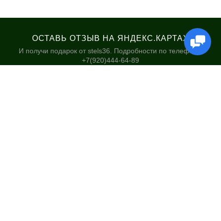
ОСТАВЬ ОТЗЫВ НА ЯНДЕКС.КАРТАХ
И получи подарок от stels36. Подробности по телефону:
+7(920)444-64-89
КАТАЛОГ
НАШИ МАГАЗИНЫ
Велосипеды
Stels36 на Хользунова 48А
Гироскутеры
Политика обработки
персональных данных
Самокаты
Электросамокаты и