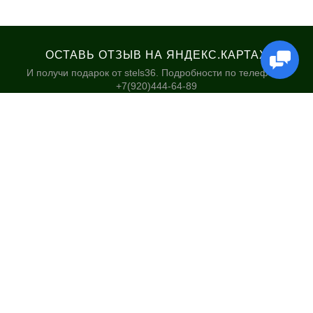
ОСТАВЬ ОТЗЫВ НА ЯНДЕКС.КАРТАХ
И получи подарок от stels36. Подробности по телефону:
+7(920)444-64-89
КАТАЛОГ
НАШИ МАГАЗИНЫ
Велосипеды
Stels36 на Хользунова 48А
Гироскутеры
Политика обработки
персональных данных
Самокаты
Электросамокаты и