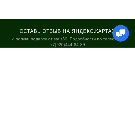
ОСТАВЬ ОТЗЫВ НА ЯНДЕКС.КАРТАХ
И получи подарок от stels36. Подробности по телефону:
+7(920)444-64-89
КАТАЛОГ
НАШИ МАГАЗИНЫ
Велосипеды
Stels36 на Хользунова 48А
Гироскутеры
Политика обработки
персональных данных
Самокаты