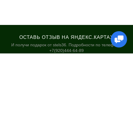
ОСТАВЬ ОТЗЫВ НА ЯНДЕКС.КАРТАХ
И получи подарок от stels36. Подробности по телефону:
+7(920)444-64-89
КАТАЛОГ
НАШИ МАГАЗИНЫ
Велосипеды
Stels36 на Хользунова 48А
Гироскутеры
Политика обработки
персональных данных