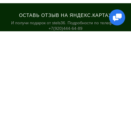
ОСТАВЬ ОТЗЫВ НА ЯНДЕКС.КАРТАХ
И получи подарок от stels36. Подробности по телефону:
+7(920)444-64-89
КАТАЛОГ
НАШИ МАГАЗИНЫ
Велосипеды
Stels36 на Хользунова 48А
Гироскутеры
Политика обработки
персональных данных
Самокаты
Электросамокаты и
Электровелосипеды