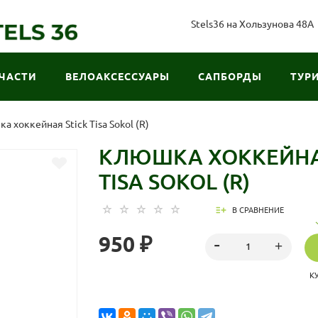
Stels36 на Хользунова 48А
ЧАСТИ
ВЕЛОАКСЕССУАРЫ
САПБОРДЫ
ТУР
а хоккейная Stick Tisa Sokol (R)
КЛЮШКА ХОККЕЙНА
TISA SOKOL (R)
В СРАВНЕНИЕ
950 ₽
К