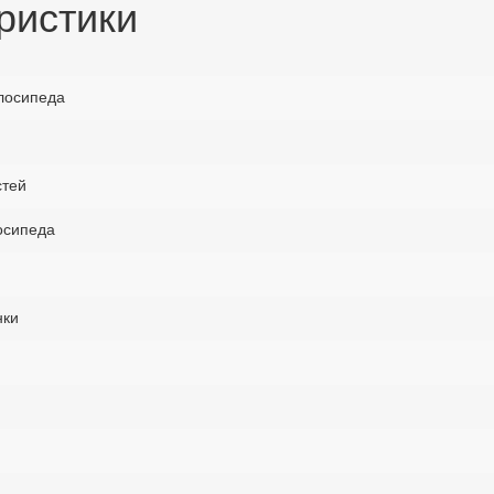
ристики
лосипеда
стей
осипеда
нки