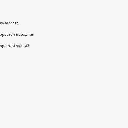
ка/кассета
оростей передний
оростей задний