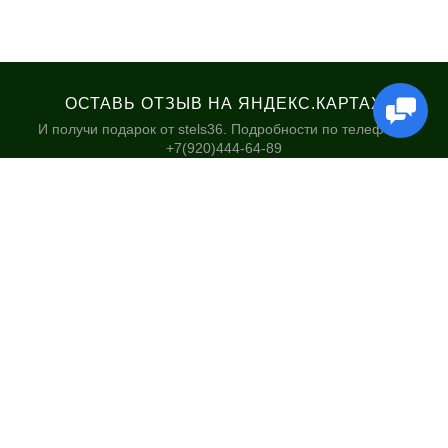
ОСТАВЬ ОТЗЫВ НА ЯНДЕКС.КАРТАХ
И получи подарок от stels36. Подробности по телефону:
+7(920)444-64-89
КАТАЛОГ
НАШИ МАГАЗИНЫ
Велосипеды
Stels36 на Хользунова 48А
Гироскутеры
Политика обработки
персональных данных
Самокаты