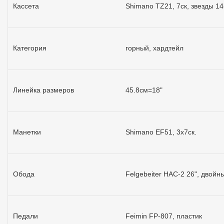
Кассета
Shimano TZ21, 7ск, звезды 14
Категория
горный, хардтейл
Линейка размеров
45.8см=18"
Манетки
Shimano EF51, 3x7ск.
Обода
Felgebeiter HAC-2 26", двойн
Педали
Feimin FP-807, пластик