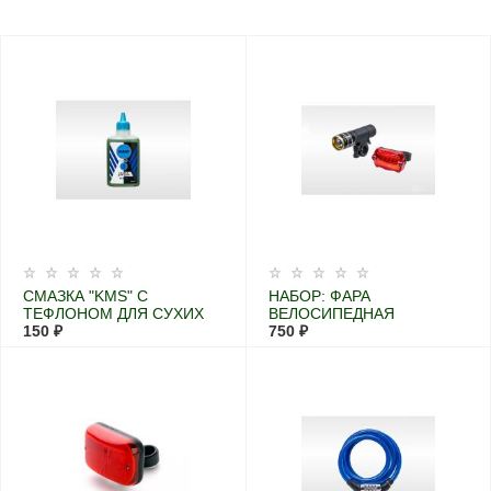
СМАЗКА "KMS" С
НАБОР: ФАРА
ТЕФЛОНОМ ДЛЯ СУХИХ
ВЕЛОСИПЕДНАЯ
ПОГОДНЫХ УСЛОВИЙ,
150 ₽
ПЕРЕДНЯЯ С
750 ₽
100МЛ
МЕНЯЮЩИМСЯ
ФОКУСОМ