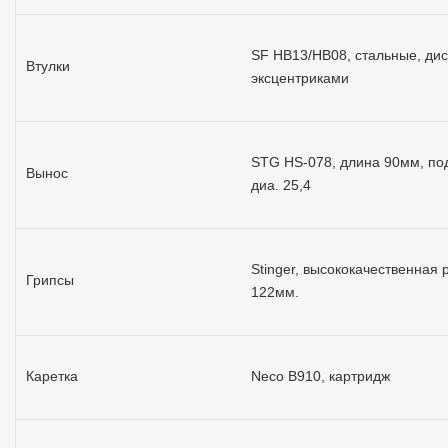
SF HB13/HB08, стальные, дис
Втулки
эксцентриками
STG HS-078, длина 90мм, по
Вынос
диа. 25,4
Stinger, высококачественная 
Грипсы
122мм.
Каретка
Neco B910, картридж