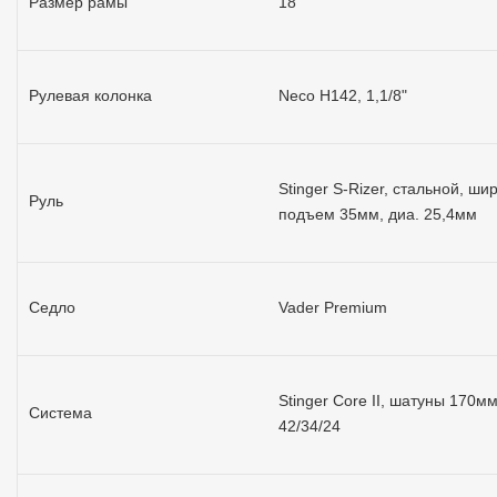
Размер рамы
18"
Рулевая колонка
Neco H142, 1,1/8"
Stinger S-Rizer, стальной, ш
Руль
подъем 35мм, диа. 25,4мм
Седло
Vader Premium
Stinger Core II, шатуны 170мм
Система
42/34/24