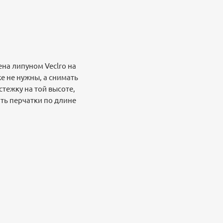
ена липуном Veclro на
е не нужны, а снимать
стежку на той высоте,
ть перчатки по длине