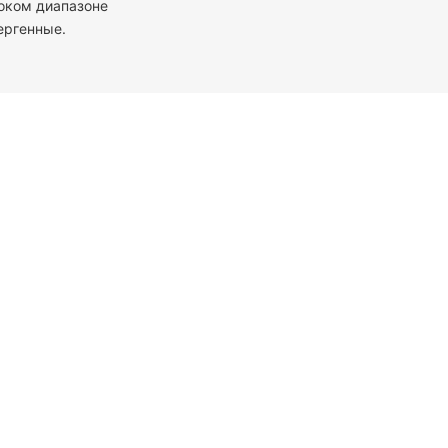
роком диапазоне
ергенные.